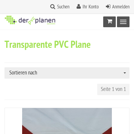
Suchen
Ihr Konto
Anmelden
Warenkorb
Toggl
Transparente PVC Plane
Sortieren nach
Seite 1 von 1